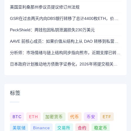
美国亚利桑那州参议员提议修订州法规
GSR在过去两天内向DBS银行转移了总计4400枚ETH，价值约1320万美元
PeckShield：两钱包因私钥泄漏损失230万美元
AAVE 前核心成员：如果价值从结构上从 DAO 转移到私营实体，将削弱 AAVE 竞争力
分析师：市场情绪与链上结构同步指向熊市，近期支撑已转变为阻力位
日本政府计划推动地方债数字证券化，2026年将提交相关法案
标签
BTC
ETH
加密货币
代币
币安
ETF
美联储
Binance
交易所
合约
稳定币