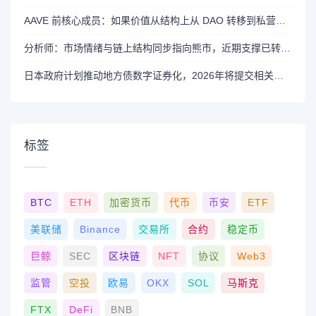
AAVE 前核心成员：如果价值从结构上从 DAO 转移到私营实体，将削弱 AAVE 竞争力
分析师：市场情绪与链上结构同步指向熊市，近期支撑已转变为阻力位
日本政府计划推动地方债数字证券化，2026年将提交相关法案
标签
BTC
ETH
加密货币
代币
币安
ETF
美联储
Binance
交易所
合约
稳定币
巨鲸
SEC
区块链
NFT
协议
Web3
监管
空投
欧易
OKX
SOL
马斯克
FTX
DeFi
BNB