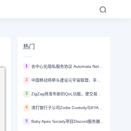
热门
1
去中心化隐私服务协议 Automata Network推出跨链桥Carrier
2
中国移动将牵头建设元宇宙联盟、丰富元宇宙应用
3
ZigZag将发布新的QoL功能，使交易所更加用户友好并与CEX竞争
4
渣打银行子公司Zodia Custody与KYAX达成合作拟提供基于审计、业务和监管报告的加密托管服务
5
Baby Apes Society项目Discord服务器遭到攻击