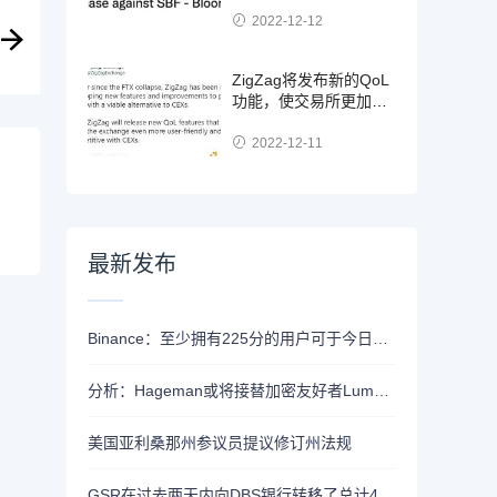
2022-12-12
ZigZag将发布新的QoL
功能，使交易所更加用
户友好并与CEX竞争
2022-12-11
最新发布
Binance：至少拥有225分的用户可于今日21时领取Alpha空投
分析：Hageman或将接替加密友好者Lummis竞选怀俄明州参议员席位
美国亚利桑那州参议员提议修订州法规
GSR在过去两天内向DBS银行转移了总计4400枚ETH，价值约1320万美元