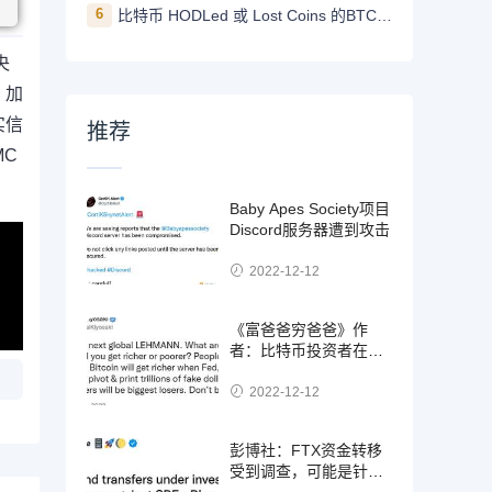
6
比特币 HODLed 或 Lost Coins 的BTC数量创5年新高
央
，加
实信
推荐
MC
Baby Apes Society项目
Discord服务器遭到攻击
2022-12-12
《富爸爸穷爸爸》作
者：比特币投资者在美
联储转向时变得更富有
2022-12-12
彭博社：FTX资金转移
受到调查，可能是针对
SBF的欺诈案