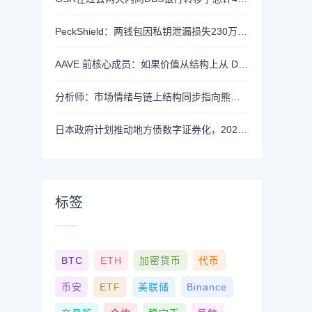
PeckShield：两钱包因私钥泄漏损失230万美元
AAVE 前核心成员：如果价值从结构上从 DAO 转移到私营实体，将削弱 AAVE 竞争力
分析师：市场情绪与链上结构同步指向熊市，近期支撑已转变为阻力位
日本政府计划推动地方债数字证券化，2026年将提交相关法案
标签
BTC
ETH
加密货币
代币
币安
ETF
美联储
Binance