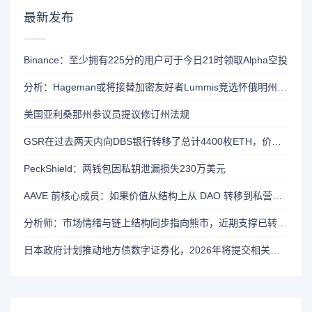
最新发布
Binance：至少拥有225分的用户可于今日21时领取Alpha空投
分析：Hageman或将接替加密友好者Lummis竞选怀俄明州参议员席位
美国亚利桑那州参议员提议修订州法规
GSR在过去两天内向DBS银行转移了总计4400枚ETH，价值约1320万美元
PeckShield：两钱包因私钥泄漏损失230万美元
AAVE 前核心成员：如果价值从结构上从 DAO 转移到私营实体，将削弱 AAVE 竞争力
分析师：市场情绪与链上结构同步指向熊市，近期支撑已转变为阻力位
日本政府计划推动地方债数字证券化，2026年将提交相关法案