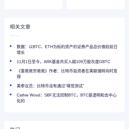
入DIDDY，亏损约
台T-Rex完成1700
69.87万美元
万美元pre-seed融
资，Portal
Ventures等参投
相关文章
数据：以BTC、ETH为标的资产的证券产品总价值较前日
增长
11月1日至今，ARK基金共买入超109万股灰度GBTC
《富爸爸穷爸爸》作者：比特币投资者在美联储转向时变
得
美参议员：比特币没有通过“嗅觉测试”
Cathie Wood：SBF无法控制BTC，BTC是透明和去中心
化的