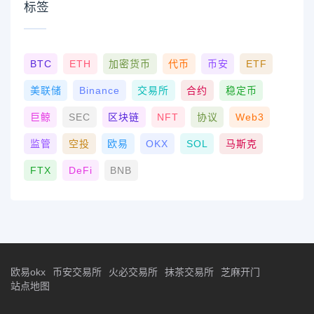
标签
BTC
ETH
加密货币
代币
币安
ETF
美联储
Binance
交易所
合约
稳定币
巨鲸
SEC
区块链
NFT
协议
Web3
监管
空投
欧易
OKX
SOL
马斯克
FTX
DeFi
BNB
欧易okx
币安交易所
火必交易所
抹茶交易所
芝麻开门
站点地图