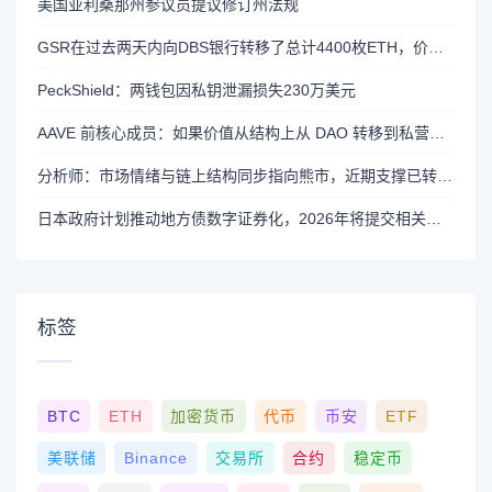
美国亚利桑那州参议员提议修订州法规
GSR在过去两天内向DBS银行转移了总计4400枚ETH，价值约1320万美元
PeckShield：两钱包因私钥泄漏损失230万美元
AAVE 前核心成员：如果价值从结构上从 DAO 转移到私营实体，将削弱 AAVE 竞争力
分析师：市场情绪与链上结构同步指向熊市，近期支撑已转变为阻力位
日本政府计划推动地方债数字证券化，2026年将提交相关法案
标签
BTC
ETH
加密货币
代币
币安
ETF
美联储
Binance
交易所
合约
稳定币