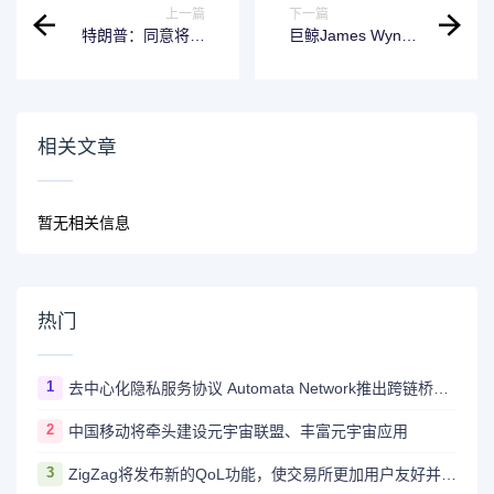
上一篇
下一篇
特朗普：同意将与
巨鲸James Wynn
欧盟贸易谈判的截
已平仓其10亿美元
止日期延长至7月9
BTC空单，本单亏
日
损1586万美元
相关文章
暂无相关信息
热门
1
去中心化隐私服务协议 Automata Network推出跨链桥Carrier
2
中国移动将牵头建设元宇宙联盟、丰富元宇宙应用
3
ZigZag将发布新的QoL功能，使交易所更加用户友好并与CEX竞争