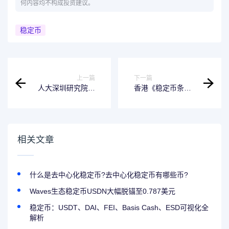
何内容均不构成投资建议。
稳定币
上一篇
下一篇
人大深圳研究院常
香港《稳定币条
务副院长宋科：香
例》落地：从沙盒
港《稳定币条例》
测试到发牌监管，
将成全球范本
如何平衡创新与风
险？
相关文章
什么是去中心化稳定币?去中心化稳定币有哪些币?
Waves生态稳定币USDN大幅脱锚至0.787美元
稳定币：USDT、DAI、FEI、Basis Cash、ESD可视化全
解析