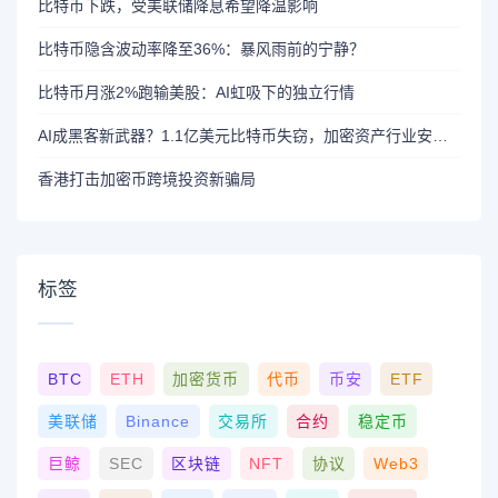
比特币下跌，受美联储降息希望降温影响
比特币隐含波动率降至36%：暴风雨前的宁静？
比特币月涨2%跑输美股：AI虹吸下的独立行情
AI成黑客新武器？1.1亿美元比特币失窃，加密资产行业安全警报升级
香港打击加密币跨境投资新骗局
标签
BTC
ETH
加密货币
代币
币安
ETF
美联储
Binance
交易所
合约
稳定币
巨鲸
SEC
区块链
NFT
协议
Web3