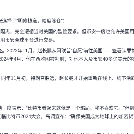
选择了“明修栈道，暗度陈仓”：
台隔离，完全遵循当时美国的监管要求。但币安一度也允许美国
使用币安全球平台进行交易。
2023年11月，赵长鹏从阿联酋“自愿”前往美国——签署认罪
024年4月，他在西雅图被判刑；
对他
本人
及
币
安
40多亿美元的
同年11月
初
，特朗普胜选，赵长鹏才开始重新在线上、线下活
一度表示：“比特币看起来就像是一个骗局。我不喜欢它。”但
亲临比特币2024大会，高调宣布：“确保美国成为地球上的加密货