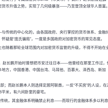
密货币升值之势，实现了几何级暴涨——乃至登顶全球华人首富
—与传统的中心化的，由各国政府、央行掌控的货币体系、金融
怀疑是“庞氏骗局”，一度是多国政府对加密货币的常见态度。
生也随着那轮全球范围内对加密货币监管的升级，不得不开始在
务。赵长鹏开始时曾想把币安迁往日本——他曾经在那里工作过，
多地方，中国香港、中国台湾、马耳他、百慕大、泽西岛、新加
部；而赵长鹏本人则选择定居阿联酋，一反“不买房”的人设，在2
.68平米，有六间卧室的豪宅。
教传统，其金融体系明确禁止利息——而现行的金融体系多以利
。