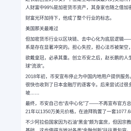
人财富中99%是加密货币资产，其身家也随之借加
财富光环加持下，他成了整个行业的标志。
美国那关最难过
但加密货币行业以区块链、去中心化为底层逻辑—
系是存在显著冲突的。担心失控，担心法币被架空，
欲戴皇冠，必承其重。创立币安之后，赵长鹏的人
球“流浪”。
2018年初，币安宣布停止为中国内地用户提供服
很快也收到了日本金融厅的逐客令。后来尝试过很
坡……
最终，币安自己也“去中心化”了——不再宣布官方总
21年以1350万美元价格，在迪拜购置了一套1077
不少阿拉伯国家因为石油“黑金”颇为富庶，但因宗
基础，这也使得当地对各类“金融创新”往往更包容