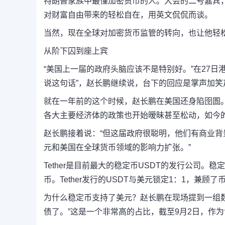
特朗普家族中最懂加密货币的人。大会的二号嘉宾
对财富自由带来的轻松自在，用英文侃侃而谈。
当然，现在全球对加密货币监管的转向，也让他轻
从阶下囚到座上宾
“美国上一届的政府头脑应该不是特别好。”在27
说这句话”，赵长鹏继续说，台下的回应是掌声加笑
就在一年前的这个时候，赵长鹏在美国还身陷囹圄。
各大主要经济体的政策也开始暧昧甚至松动，如今
赵长鹏接着说：“但这届政府很聪明，他们有商业背景
元和美国在全球货币领域的影响力扩张。”
Tether是目前最大的稳定币USDT的发行公司
币。Tether发行的USDT与美元锁定1：1，兼
为什么稳定币支持了美元？赵长鹏在现场提到一组数
债了。”这是一个非常高的占比，截至9月2日，作为