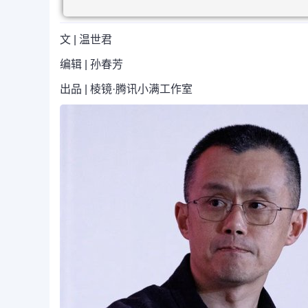
文 | 温世君
编辑 | 孙春芳
出品 | 棱镜·腾讯小满工作室