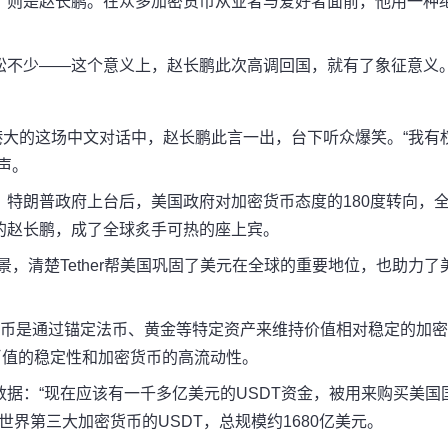
，则是赵长鹏。在众多加密货币从业者与爱好者面前，他用一种
松不少——这个意义上，赵长鹏此次高调回国，就有了象征意义
日港大的这场中文对话中，赵长鹏此言一出，台下听众爆笑。“我有
声。
特朗普政府上台后，美国政府对加密货币态度的180度转向，
的赵长鹏，成了全球炙手可热的座上宾。
，清楚Tether帮美国巩固了美元在全球的重要地位，也助力了
。稳定币是通过锚定法币、黄金等特定资产来维持价值相对稳定的加
顾了币值的稳定性和加密货币的高流动性。
据：“现在应该有一千多亿美元的USDT资金，被用来购买美国
世界第三大加密货币的USDT，总规模约1680亿美元。