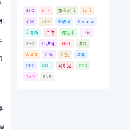
际
BTC
ETH
加密货币
代币
月1
币安
ETF
美联储
Binance
交易所
合约
稳定币
巨鲸
上
SEC
区块链
NFT
协议
Web3
监管
空投
欧易
机
OKX
SOL
马斯克
FTX
DeFi
BNB
。
拿
时显