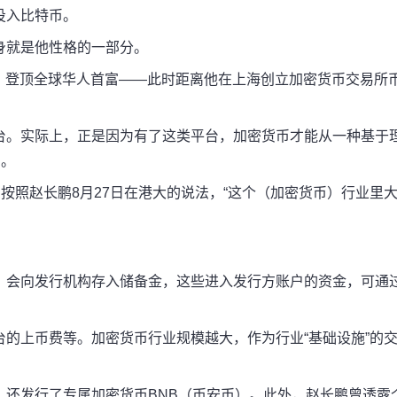
投入比特币。
身就是他性格的一部分。
身家，登顶全球华人首富——此时距离他在上海创立加密货币交易所
台。实际上，正是因为有了这类平台，加密货币才能从一种基于
富
。
按照赵长鹏8月27日在港大的说法，“这个（加密货币）行业里
，会向发行机构存入储备金，这些进入发行方账户的资金
，
可通
的上币费等。加密货币行业规模越大，作为行业“基础设施”的
，还发行了专属加密货币BNB（币安币）。此外，赵长鹏曾透露