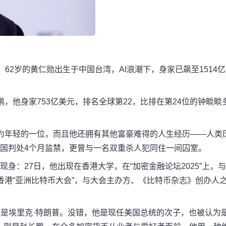
62岁的黄仁勋出生于中国台湾，AI浪潮下，身家已飙至1514
，他身家753亿美元，排名全球第22，比排在第24位的钟睒睒
较为年轻的一位，而且他还拥有其他富豪难得的人生经历——人类
美国判处4个月监禁，更曾与一名双重杀人犯同住一间囚室。
身：27日，他出现在香港大学，在“加密金融论坛2025”上，
香港“亚洲比特币大会”，与大会主办方、《比特币杂志》创办人
，是埃里克·特朗普。没错，他是现任美国总统的次子，也被认为