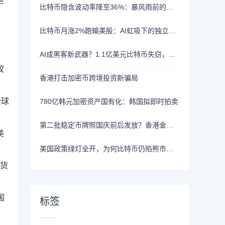
绝
比特币隐含波动率降至36%：暴风雨前的宁静？
比特币月涨2%跑输美股：AI虹吸下的独立行情
。
AI成黑客新武器？1.1亿美元比特币失窃，加密资产行业安全警报升级
权
香港打击加密币跨境投资新骗局
全球
780亿韩元加密资产国有化：韩国拟即时拍卖
第二批稳定币牌照国庆前后发放？香港金管局：不评论市场传闻 持开放而谨慎态度
美
美国政策绿灯全开，为何比特币仍陷熊市泥潭？
密货
国
标签