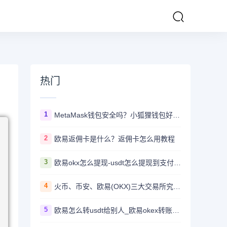
热门
1
MetaMask钱包安全吗？小狐狸钱包好用吗？
2
欧易返佣卡是什么？返佣卡怎么用教程
3
欧易okx怎么提现-usdt怎么提现到支付宝教程
4
火币、币安、欧易(OKX)三大交易所究竟选哪家？
5
欧易怎么转usdt给别人_欧易okex转账usdt教程