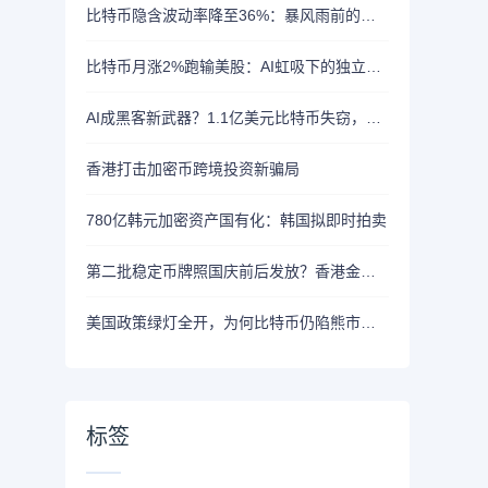
比特币隐含波动率降至36%：暴风雨前的宁静？
比特币月涨2%跑输美股：AI虹吸下的独立行情
AI成黑客新武器？1.1亿美元比特币失窃，加密资产行业安全警报升级
香港打击加密币跨境投资新骗局
780亿韩元加密资产国有化：韩国拟即时拍卖
第二批稳定币牌照国庆前后发放？香港金管局：不评论市场传闻 持开放而谨慎态度
美国政策绿灯全开，为何比特币仍陷熊市泥潭？
标签