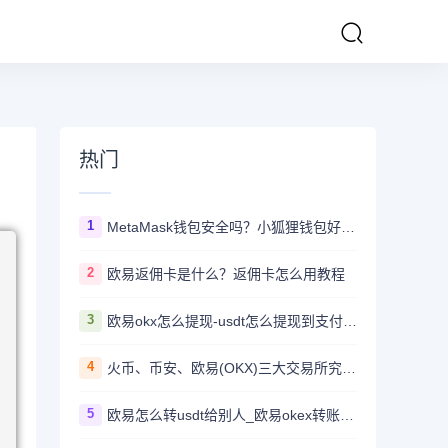
热门
1
MetaMask钱包安全吗？小狐狸钱包好用吗？
2
欧易返佣卡是什么？返佣卡怎么用教程
3
欧易okx怎么提现-usdt怎么提现到支付宝教程
4
火币、币安、欧易(OKX)三大交易所究竟选哪家？
5
欧易怎么转usdt给别人_欧易okex转账usdt教程