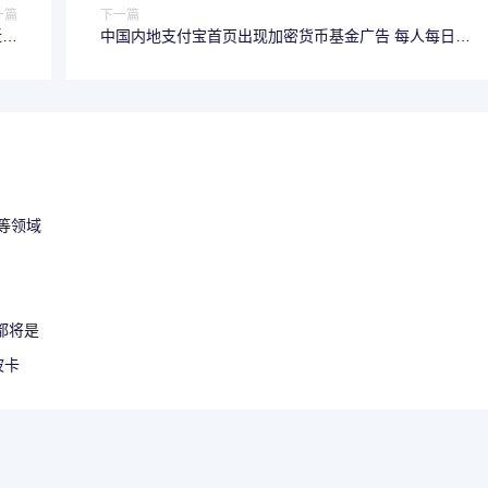
一篇
下一篇
近义
中国内地支付宝首页出现加密货币基金广告 每人每日限
词
购 1000 元
等领域
用都将是
波卡