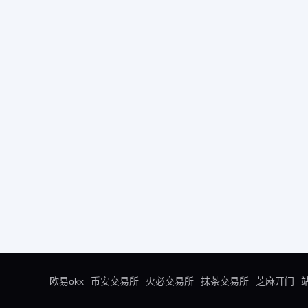
欧易okx
币安交易所
火必交易所
抹茶交易所
芝麻开门