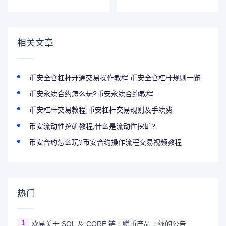
Filecoin（FIL）网
持LQTY/USDT、
络升级的公告
SNX/USDT流动性
池
相关文章
币安全仓杠杆开通交易操作教程 币安全仓杠杆规则一览
币安永续合约怎么玩?币安永续合约教程
币安杠杆交易教程,币安杠杆交易规则及手续费
币安流动性挖矿教程,什么是流动性挖矿?
币安合约怎么玩?币安合约操作流程交易视频教程
热门
1
欧易关于 SOL 及 CORE 链上赚币产品上线的公告