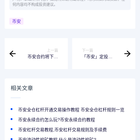
何内容均不构成投资建议。
币安
上一篇
下一篇
币安合约将下架
「币安」定投
CVXBUSD、
HOOK：完成测验
GALBUSD和
以获得免费的每月
WAVESBUSD U本
HOOK定投试用计
位永续合约并调整
划
杠杆和保证金阶梯
相关文章
币安全仓杠杆开通交易操作教程 币安全仓杠杆规则一览
币安永续合约怎么玩?币安永续合约教程
币安杠杆交易教程,币安杠杆交易规则及手续费
币安流动性挖矿教程,什么是流动性挖矿?