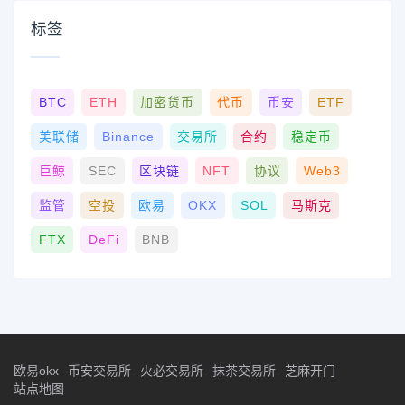
标签
BTC
ETH
加密货币
代币
币安
ETF
美联储
Binance
交易所
合约
稳定币
巨鲸
SEC
区块链
NFT
协议
Web3
监管
空投
欧易
OKX
SOL
马斯克
FTX
DeFi
BNB
欧易okx
币安交易所
火必交易所
抹茶交易所
芝麻开门
站点地图