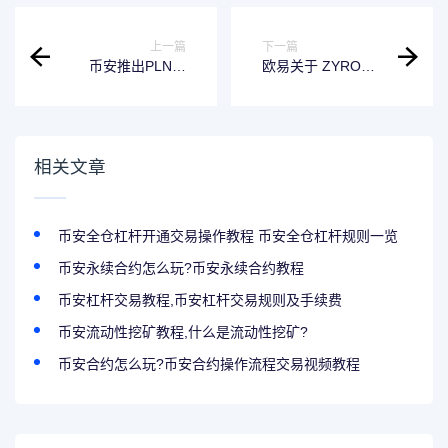
上一篇
下一篇
币安推出PLN、
欧易关于 ZYRO、
RON和ZAR现货交
DMD、EGT、TCT
易对挂单零手续费
现货下线的公告
活动
相关文章
币安全仓杠杆开通交易操作教程 币安全仓杠杆规则一览
币安永续合约怎么玩?币安永续合约教程
币安杠杆交易教程,币安杠杆交易规则及手续费
币安流动性挖矿教程,什么是流动性挖矿?
币安合约怎么玩?币安合约操作流程交易视频教程