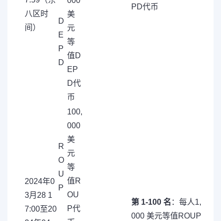
000
PD代币
八区时
美
D
间）
元
E
等
P
值D
D
EP
D代
币
100,
000
美
R
元
O
等
U
值R
2024年0
P
OU
3月28 1
第 1-100 名
：每人1,
P代
7:00至20
000 美元等值ROUP