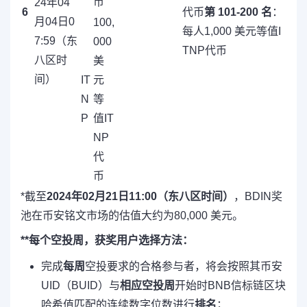
币
24年04
6
代币
第 101-200 名
：
月04日0
100,
每人1,000 美元等值I
7:59（东
000
TNP代币
八区时
美
间）
IT
元
N
等
P
值IT
NP
代
币
*截至
2024年02月21日11:00（东八区时间）
，BDIN奖
池在币安铭文市场的估值大约为80,000 美元。
**每个空投周，获奖用户选择方法：
完成
每周
空投要求的合格参与者，将会按照其币安
UID（BUID）与
相应空投周
开始时BNB信标链区块
哈希值匹配的连续数字位数进行
排名
；