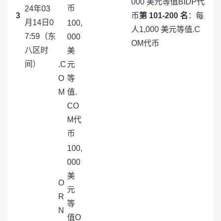
000 美元等值BIDP代
币
24年03
3
币
第 101-200 名
：每
月14日0
100,
人1,000 美元等值.C
7:59（东
000
OM代币
八区时
美
间）
.C
元
O
等
M
值.
CO
M代
币
100,
000
美
O
元
R
等
N
值O