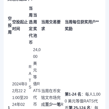
当
周
当
空
空投起止
选
周
当周交易要
当周每位获奖用户**
投
时间
定
奖
求
奖励
周
代
池
币
24,0
00
美
R
元
A
等
T
值R
2024年0
S
ATS
2月22 2
当周在币安
第1-24 名
：每人1,00
代
1:00至20
铭文市场完
0 美元等值RATS代
币
24年02
成
至少一笔
R
1
币
第 25-124 名
：每