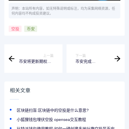
声明：本站所有内容，如无特殊说明或标注，均为采集网络资源，任
何内容均不构成投资建议。
空投
币安
上一篇
下一篇
币安将更新期权VIP
币安完成
计划（2024-02-
Filecoin（FIL）于
23）
FILEVM网络集
成，并开放充值业
务
相关文章
区块链扫盲:区块链中的空投是什么意思?
小狐狸钱包埋伏空投 opensea交互教程
比特派钱包使用教程:如何一键创建多地址撸空投至币安