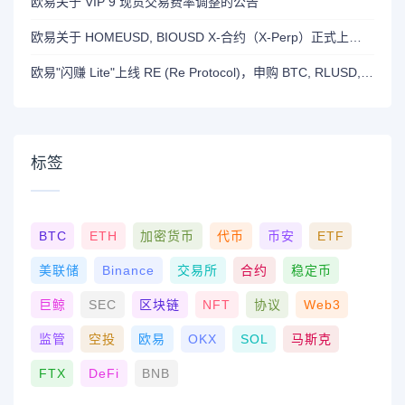
欧易关于 VIP 9 现货交易费率调整的公告
欧易关于 HOMEUSD, BIOUSD X-合约（X-Perp）正式上线的公告
欧易"闪赚 Lite"上线 RE (Re Protocol)，申购 BTC, RLUSD, OKB 或 RE 即可瓜分 700,000 RE 奖励
标签
BTC
ETH
加密货币
代币
币安
ETF
美联储
Binance
交易所
合约
稳定币
巨鲸
SEC
区块链
NFT
协议
Web3
监管
空投
欧易
OKX
SOL
马斯克
FTX
DeFi
BNB