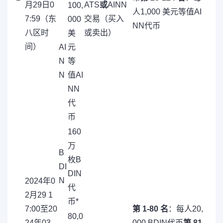
月29日0
ATS
或
AINN
100,
人1,000 美元等值AI
7:59（东
交易（买入
000
NN代币
八区时
或卖出）
美
间）
AI
元
N
等
N
值AI
NN
代
币
160
万
B
枚B
DI
DIN
N
2024年0
代
2月29 1
币*
7:00至20
第 1-80 名
：每人20,
80,0
24年03
000 BDIN代币
第 81-