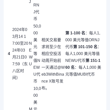
J
RN
J代
币
50,0
2024年0
00
第 1-100 名
：每人1,
3月14 1
美
相关交易要
000 美元等值ORNJ
7:00至20
N
元
求将至少在
代币
第 101-150 名
：
24年03
E
4
等
相应空投活
每人1,000 美元等值
月21日0
W
值N
动周开始前
NEWU代币
第 151-1
7:59（东
U
EW
一天通过@W
60 名
：每人1,000 美
八区时
U代
eb3WithBina
元等值MUBI代币
间）
币
nce X账号发
布。
10,0
00
美
M
元