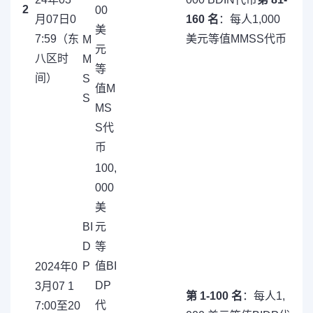
2
00
月07日0
160 名
：每人1,000
美
7:59（东
美元等值MMSS代币
M
元
八区时
M
等
间）
S
值M
S
MS
S代
币
100,
000
美
BI
元
D
等
P
值BI
2024年0
DP
3月07 1
第 1-100 名
：每人1,
代
7:00至20