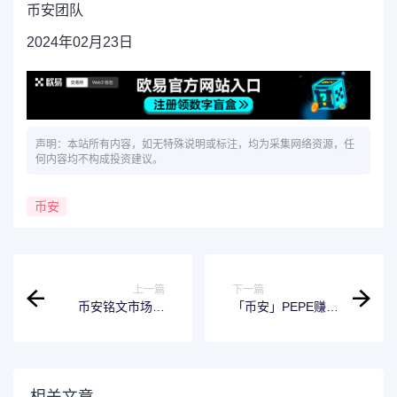
币安团队
2024年02月23日
声明：本站所有内容，如无特殊说明或标注，均为采集网络资源，任
何内容均不构成投资建议。
币安
上一篇
下一篇
币安铭文市场空
「币安」PEPE赚币
投：交易瓜分逾百
产品：完成测验获
万美元奖励！
得700,000 PEPE奖
励，享最高9%额外
分级年化收益！
相关文章