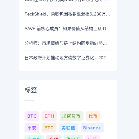
PeckShield：两钱包因私钥泄漏损失230万美元
AAVE 前核心成员：如果价值从结构上从 DAO 转移到私营实体，将削弱 AAVE 竞争力
分析师：市场情绪与链上结构同步指向熊市，近期支撑已转变为阻力位
日本政府计划推动地方债数字证券化，2026年将提交相关法案
标签
BTC
ETH
加密货币
代币
币安
ETF
美联储
Binance