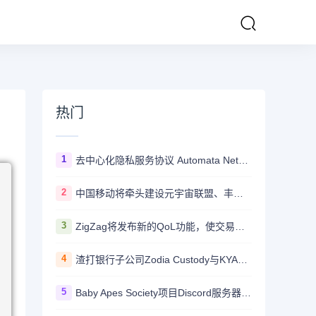
热门
1
去中心化隐私服务协议 Automata Network推出跨链桥Carrier
2
中国移动将牵头建设元宇宙联盟、丰富元宇宙应用
3
ZigZag将发布新的QoL功能，使交易所更加用户友好并与CEX竞争
4
渣打银行子公司Zodia Custody与KYAX达成合作拟提供基于审计、业务和监管报告的加密托管服务
5
Baby Apes Society项目Discord服务器遭到攻击