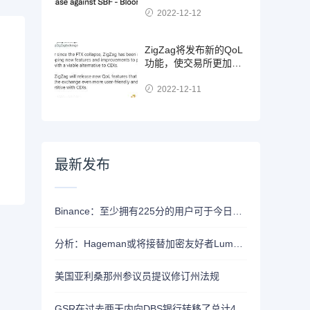
2022-12-12
ZigZag将发布新的QoL
功能，使交易所更加用
户友好并与CEX竞争
2022-12-11
最新发布
Binance：至少拥有225分的用户可于今日21时领取Alpha空投
分析：Hageman或将接替加密友好者Lummis竞选怀俄明州参议员席位
美国亚利桑那州参议员提议修订州法规
GSR在过去两天内向DBS银行转移了总计4400枚ETH，价值约1320万美元