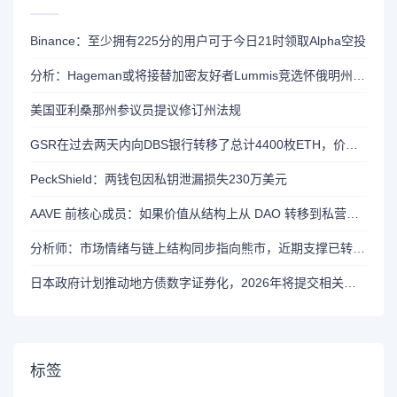
Binance：至少拥有225分的用户可于今日21时领取Alpha空投
分析：Hageman或将接替加密友好者Lummis竞选怀俄明州参议员席位
美国亚利桑那州参议员提议修订州法规
GSR在过去两天内向DBS银行转移了总计4400枚ETH，价值约1320万美元
PeckShield：两钱包因私钥泄漏损失230万美元
AAVE 前核心成员：如果价值从结构上从 DAO 转移到私营实体，将削弱 AAVE 竞争力
分析师：市场情绪与链上结构同步指向熊市，近期支撑已转变为阻力位
日本政府计划推动地方债数字证券化，2026年将提交相关法案
标签