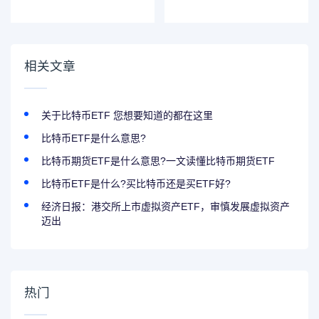
私钥触网使用越
为Sahara Labs社
久、越多人共用，
区分发活动的独家
越易泄露且难以排
指定稳定币
查
相关文章
关于比特币ETF 您想要知道的都在这里
比特币ETF是什么意思?
比特币期货ETF是什么意思?一文读懂比特币期货ETF
比特币ETF是什么?买比特币还是买ETF好?
经济日报：港交所上市虚拟资产ETF，审慎发展虚拟资产
迈出
热门